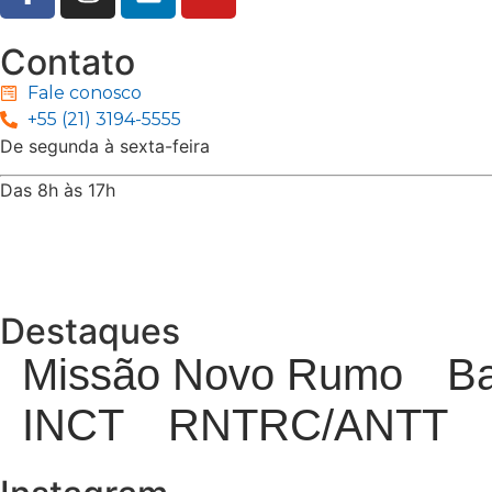
Contato
Fale conosco
+55 (21) 3194-5555
De segunda à sexta-feira
Das 8h às 17h
Rua Jequiriçá, 167
Penha, Rio de Janeiro – RJ
Destaques
Missão Novo Rumo
Ba
INCT
RNTRC/ANTT