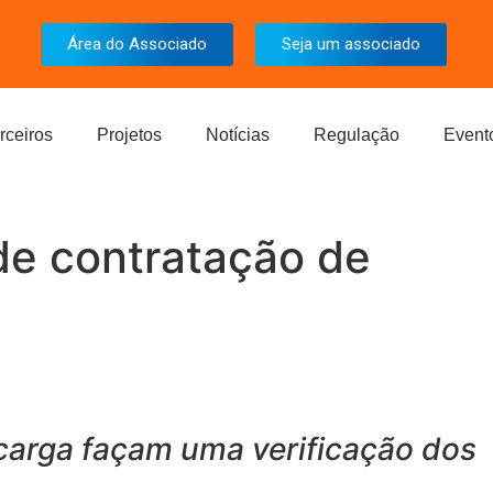
Área do Associado
Seja um associado
rceiros
Projetos
Notícias
Regulação
Event
de contratação de
carga façam uma verificação dos