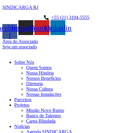
SINDICARGA RJ
+55 (21) 3194-5555
acebook-
Instagram
Youtube
Linkedin
f
Área do Associado
Seja um associado
Sobre Nós
Quem Somos
Nossa História
Nossos Benefícios
Diretoria
Nossa Cultura
Nossas Instalações
Parceiros
Projetos
Missão Novo Rumo
Banco de Talentos
Carga Blindada
Notícias
Agenda SINDICARGA