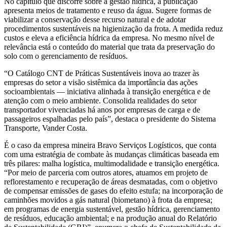
No capítulo que discorre sobre a gestão hídrica, a publicação
apresenta meios de tratamento e reuso da água. Sugere formas de
viabilizar a conservação desse recurso natural e de adotar
procedimentos sustentáveis na higienização da frota. A medida reduz
custos e eleva a eficiência hídrica da empresa. No mesmo nível de
relevância está o conteúdo do material que trata da preservação do
solo com o gerenciamento de resíduos.
“O Catálogo CNT de Práticas Sustentáveis inova ao trazer às
empresas do setor a visão sistêmica da importância das ações
socioambientais — iniciativa alinhada à transição energética e de
atenção com o meio ambiente. Consolida realidades do setor
transportador vivenciadas há anos por empresas de carga e de
passageiros espalhadas pelo país”, destaca o presidente do Sistema
Transporte, Vander Costa.
É o caso da empresa mineira Bravo Serviços Logísticos, que conta
com uma estratégia de combate às mudanças climáticas baseada em
três pilares: malha logística, multimodalidade e transição energética.
“Por meio de parceria com outros atores, atuamos em projeto de
reflorestamento e recuperação de áreas desmatadas, com o objetivo
de compensar emissões de gases do efeito estufa; na incorporação de
caminhões movidos a gás natural (biometano) à frota da empresa;
em programas de energia sustentável, gestão hídrica, gerenciamento
de resíduos, educação ambiental; e na produção anual do Relatório