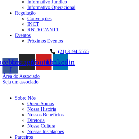
Informativo Jurídico
Informativo Operacional
Regulação
Convenções
INCT
RNTRC/ANTT
Eventos
Próximos Eventos
(21) 3194-5555
acebook-
Instagram
Youtube
Linkedin
f
Área do Associado
Seja um associado
Sobre Nós
Quem Somos
Nossa História
Nossos Benefícios
Diretoria
Nossa Cultura
Nossas Instalações
Parceiros