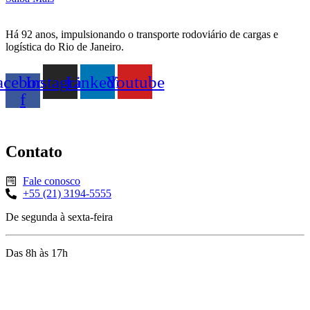
Há 92 anos, impulsionando o transporte rodoviário de cargas e
logística do Rio de Janeiro.
acebook-
Instagram
Linkedin
Youtube
f
Contato
Fale conosco
+55 (21) 3194-5555
De segunda à sexta-feira
Das 8h às 17h
Rua Jequiriçá, 167
Penha, Rio de Janeiro – RJ