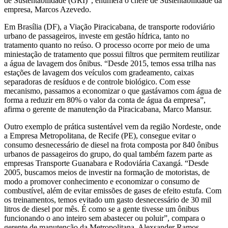
de Sustentabilidade (GRI)”, enumera o chefe de Sustentabilidade da
empresa, Marcos Azevedo.
Em Brasília (DF), a Viação Piracicabana, de transporte rodoviário
urbano de passageiros, investe em gestão hídrica, tanto no
tratamento quanto no reúso. O processo ocorre por meio de uma
miniestação de tratamento que possui filtros que permitem reutilizar
a água de lavagem dos ônibus. “Desde 2015, temos essa trilha nas
estações de lavagem dos veículos com gradeamento, caixas
separadoras de resíduos e de controle biológico. Com esse
mecanismo, passamos a economizar o que gastávamos com água de
forma a reduzir em 80% o valor da conta de água da empresa”,
afirma o gerente de manutenção da Piracicabana, Marco Mansur.
Outro exemplo de prática sustentável vem da região Nordeste, onde
a Empresa Metropolitana, de Recife (PE), consegue evitar o
consumo desnecessário de diesel na frota composta por 840 ônibus
urbanos de passageiros do grupo, do qual também fazem parte as
empresas Transporte Guanabara e Rodoviária Caxangá. “Desde
2005, buscamos meios de investir na formação de motoristas, de
modo a promover conhecimento e economizar o consumo de
combustível, além de evitar emissões de gases de efeito estufa. Com
os treinamentos, temos evitado um gasto desnecessário de 30 mil
litros de diesel por mês. É como se a gente tivesse um ônibus
funcionando o ano inteiro sem abastecer ou poluir”, compara o
gerente de manutenção da Metropolitana, Alexsander Ramos.