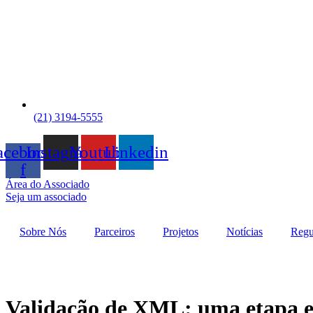
(21) 3194-5555
acebook-
Instagram
Youtube
Linkedin
f
Área do Associado
Seja um associado
Sobre Nós
Parceiros
Projetos
Notícias
Regu
Validação de XML: uma etapa es