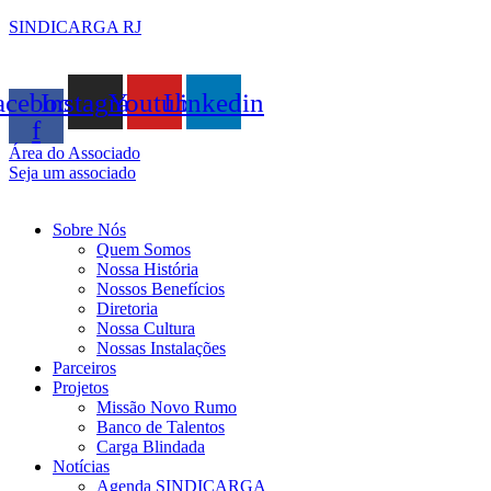
SINDICARGA RJ
acebook-
Instagram
Youtube
Linkedin
f
Área do Associado
Seja um associado
Sobre Nós
Quem Somos
Nossa História
Nossos Benefícios
Diretoria
Nossa Cultura
Nossas Instalações
Parceiros
Projetos
Missão Novo Rumo
Banco de Talentos
Carga Blindada
Notícias
Agenda SINDICARGA