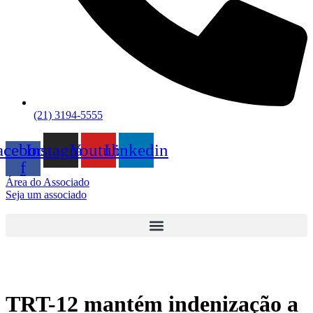
(21) 3194-5555
acebook-
Instagram
Youtube
Linkedin
f
Área do Associado
Seja um associado
TRT-12 mantém indenização a