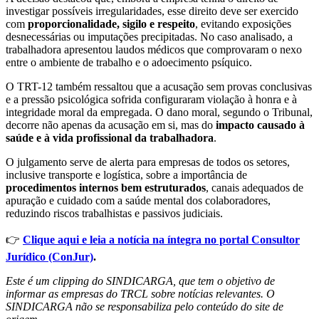
investigar possíveis irregularidades, esse direito deve ser exercido
com
proporcionalidade, sigilo e respeito
, evitando exposições
desnecessárias ou imputações precipitadas. No caso analisado, a
trabalhadora apresentou laudos médicos que comprovaram o nexo
entre o ambiente de trabalho e o adoecimento psíquico.
O TRT-12 também ressaltou que a acusação sem provas conclusivas
e a pressão psicológica sofrida configuraram violação à honra e à
integridade moral da empregada. O dano moral, segundo o Tribunal,
decorre não apenas da acusação em si, mas do
impacto causado à
saúde e à vida profissional da trabalhadora
.
O julgamento serve de alerta para empresas de todos os setores,
inclusive transporte e logística, sobre a importância de
procedimentos internos bem estruturados
, canais adequados de
apuração e cuidado com a saúde mental dos colaboradores,
reduzindo riscos trabalhistas e passivos judiciais.
👉
Clique aqui e leia a notícia na íntegra no portal Consultor
Jurídico (ConJur)
.
Este é um clipping do SINDICARGA, que tem o objetivo de
informar as empresas do TRCL sobre notícias relevantes. O
SINDICARGA não se responsabiliza pelo conteúdo do site de