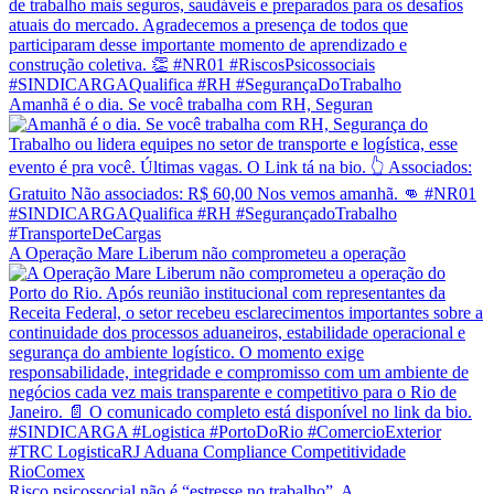
Amanhã é o dia. Se você trabalha com RH, Seguran
A Operação Mare Liberum não comprometeu a operação
Risco psicossocial não é “estresse no trabalho”. A