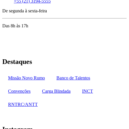
+55 (21) 3194-5555
De segunda à sexta-feira
Das 8h às 17h
Rua Jequiriçá, 167
Penha, Rio de Janeiro – RJ
Destaques
Missão Novo Rumo
Banco de Talentos
Convenções
Carga Blindada
INCT
RNTRC/ANTT