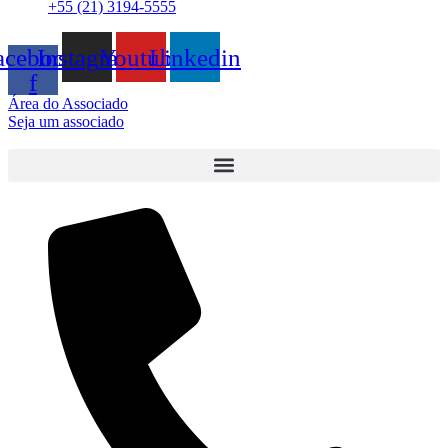
+55 (21) 3194-5555
acebook-
Instagram
Youtube
Linkedin
f
Área do Associado
Seja um associado