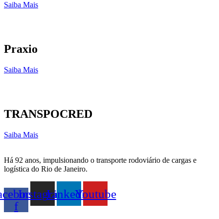
Saiba Mais
Praxio
Saiba Mais
TRANSPOCRED
Saiba Mais
Há 92 anos, impulsionando o transporte rodoviário de cargas e
logística do Rio de Janeiro.
acebook-
Instagram
Linkedin
Youtube
f