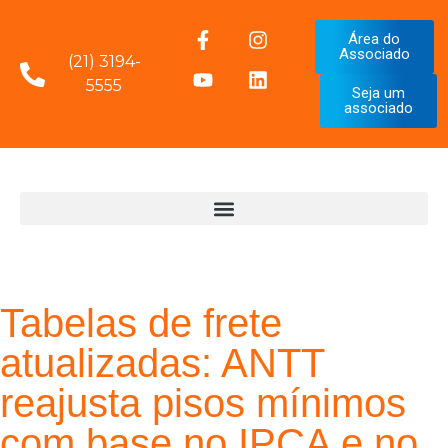
Área do
Associado
(21) 3194-
5555
Seja um
associado
Tabelas de frete
atualizadas: ANTT
reajusta pisos mínimos
com base no IPCA e no