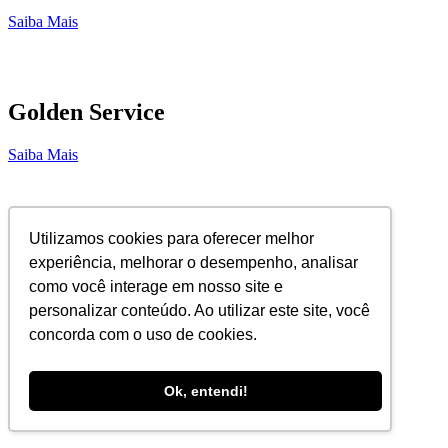
Saiba Mais
Golden Service
Saiba Mais
Utilizamos cookies para oferecer melhor
Callmed Exames Complementares
experiência, melhorar o desempenho, analisar
como você interage em nosso site e
Saiba Mais
personalizar conteúdo. Ao utilizar este site, você
concorda com o uso de cookies.
T4S Techlonogy for Safety
Ok, entendi!
Saiba Mais