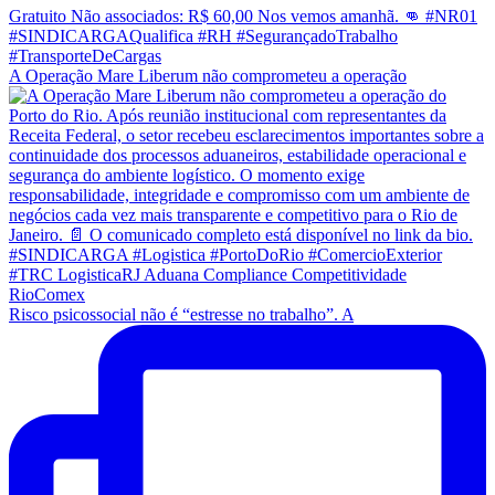
A Operação Mare Liberum não comprometeu a operação
Risco psicossocial não é “estresse no trabalho”. A