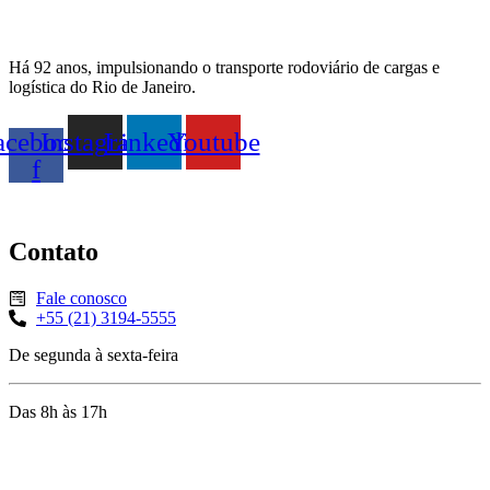
Há 92 anos, impulsionando o transporte rodoviário de cargas e
logística do Rio de Janeiro.
acebook-
Instagram
Linkedin
Youtube
f
Contato
Fale conosco
+55 (21) 3194-5555
De segunda à sexta-feira
Das 8h às 17h
Rua Jequiriçá, 167
Penha, Rio de Janeiro – RJ