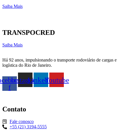
Saiba Mais
TRANSPOCRED
Saiba Mais
Há 92 anos, impulsionando o transporte rodoviário de cargas e
logística do Rio de Janeiro.
acebook-
Instagram
Linkedin
Youtube
f
Contato
Fale conosco
+55 (21) 3194-5555