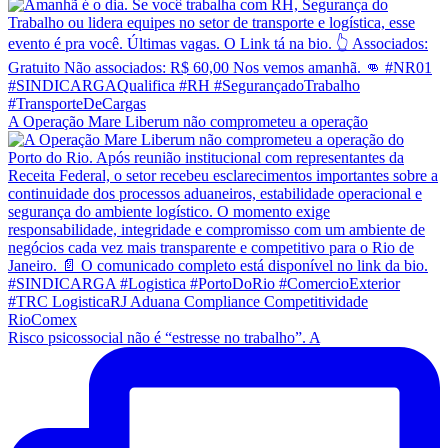
A Operação Mare Liberum não comprometeu a operação
Risco psicossocial não é “estresse no trabalho”. A