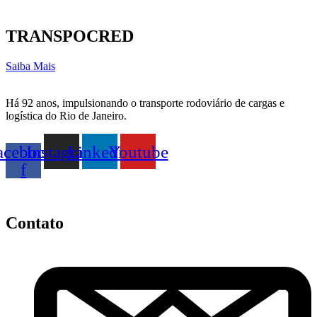
TRANSPOCRED
Saiba Mais
Há 92 anos, impulsionando o transporte rodoviário de cargas e
logística do Rio de Janeiro.
acebook-
Instagram
Linkedin
Youtube
f
Contato