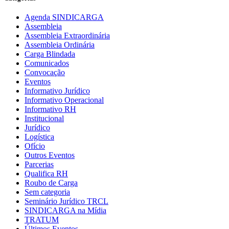
Agenda SINDICARGA
Assembleia
Assembleia Extraordinária
Assembleia Ordinária
Carga Blindada
Comunicados
Convocação
Eventos
Informativo Jurídico
Informativo Operacional
Informativo RH
Institucional
Jurídico
Logística
Ofício
Outros Eventos
Parcerias
Qualifica RH
Roubo de Carga
Sem categoria
Seminário Jurídico TRCL
SINDICARGA na Mídia
TRATUM
Últimos Eventos