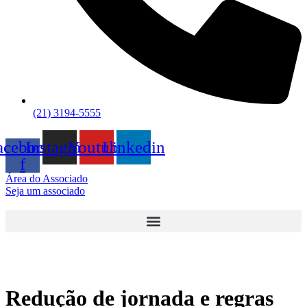
(21) 3194-5555
acebook-
Instagram
Youtube
Linkedin
f
Área do Associado
Seja um associado
Redução de jornada e regras