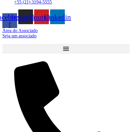
+55 (21) 3194-5555
acebook-
Instagram
Youtube
Linkedin
f
Área do Associado
Seja um associado