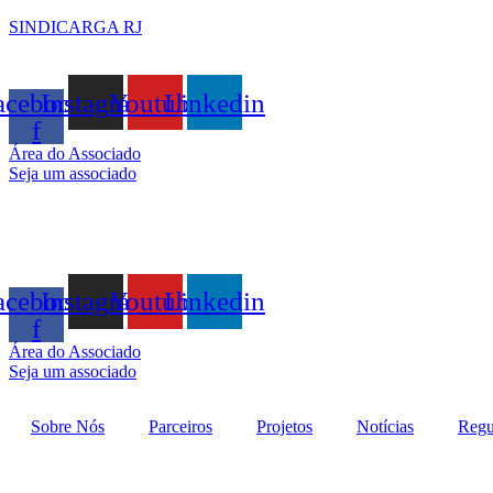
SINDICARGA RJ
acebook-
Instagram
Youtube
Linkedin
f
Área do Associado
Seja um associado
acebook-
Instagram
Youtube
Linkedin
f
Área do Associado
Seja um associado
Sobre Nós
Parceiros
Projetos
Notícias
Regu