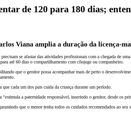
tar de 120 para 180 dias; ente
Carlos Viana amplia a duração da licença-m
 precisam se afastar das atividades profissionais com a chegada de uma
r para até 60 dias o compartilhamento com cônjuge ou companheiro.
ibilitando que o genitor possa acompanhar mais de perto o desenvolvime
lhamento.
ca que cada um dos pais cuida da criança durante um período.
stimula a paternidade responsável, inserindo o genitor, desde os pri
garantindo que o menor tenha todos os cuidados recomendados ao seu 