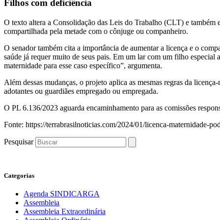
Filhos com deficiência
O texto altera a Consolidação das Leis do Trabalho (CLT) e também e
compartilhada pela metade com o cônjuge ou companheiro.
O senador também cita a importância de aumentar a licença e o compart
saúde já requer muito de seus pais. Em um lar com um filho especial a
maternidade para esse caso específico”, argumenta.
Além dessas mudanças, o projeto aplica as mesmas regras da licença-
adotantes ou guardiães empregado ou empregada.
O PL 6.136/2023 aguarda encaminhamento para as comissões respons
Fonte: https://terrabrasilnoticias.com/2024/01/licenca-maternidade-p
Pesquisar
Categorias
Agenda SINDICARGA
Assembleia
Assembleia Extraordinária