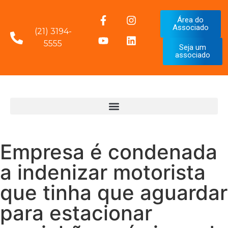
Área do
Associado
(21) 3194-
5555
Seja um
associado
Empresa é condenada
a indenizar motorista
que tinha que aguardar
para estacionar