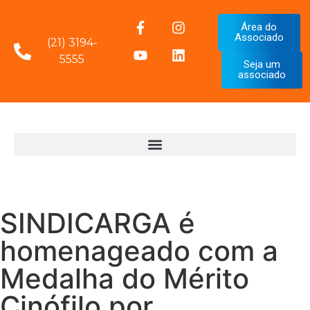
Área do
Associado
(21) 3194-
5555
Seja um
associado
SINDICARGA é
homenageado com a
Medalha do Mérito
Cinófilo por