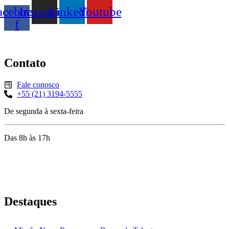
acebook-
Instagram
Linkedin
Youtube
f
Contato
Fale conosco
+55 (21) 3194-5555
De segunda à sexta-feira
Das 8h às 17h
Rua Jequiriçá, 167
Penha, Rio de Janeiro – RJ
Destaques