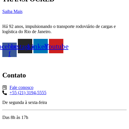
Saiba Mais
Há 92 anos, impulsionando o transporte rodoviário de cargas e
logística do Rio de Janeiro.
acebook-
Instagram
Linkedin
Youtube
f
Contato
Fale conosco
+55 (21) 3194-5555
De segunda à sexta-feira
Das 8h às 17h
Rua Jequiriçá, 167