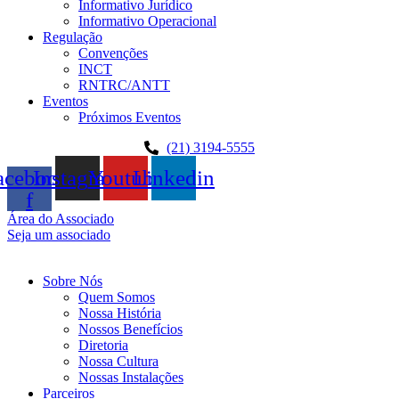
Informativo Jurídico
Informativo Operacional
Regulação
Convenções
INCT
RNTRC/ANTT
Eventos
Próximos Eventos
(21) 3194-5555
acebook-
Instagram
Youtube
Linkedin
f
Área do Associado
Seja um associado
Sobre Nós
Quem Somos
Nossa História
Nossos Benefícios
Diretoria
Nossa Cultura
Nossas Instalações
Parceiros