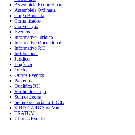
Assembleia Extraordinária
Assembleia Ordinária
Carga Blindada
Comunicados
Convocação
Eventos
Informativo Jurídico
Informativo Operacional
Informativo RH
Institucional
Jurídico
Logística
Ofício
Outros Eventos
Parcerias
Qualifica RH
Roubo de Carga
Sem categoria
Seminário Jurídico TRCL
SINDICARGA na Mídia
TRATUM
Últimos Eventos