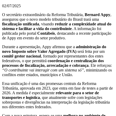
02/07/2025
O secretário extraordinário da Reforma Tributária,
Bernard Appy
,
assegurou que o novo modelo tributário do Brasil trará uma
fiscalização unificada
, visando
reduzir a complexidade atual do
sistema e facilitar a vida do contribuinte
. A informação foi
publicada pelo portal
Contábeis
, destacando a recente participação
de Appy em evento do setor produtivo.
Durante a apresentação, Appy afirmou que a
administração do
novo Imposto sobre Valor Agregado (IVA)
será feita por um
comitê gestor nacional
, formado por representantes dos entes
federativos, o que permitirá
coordenação e centralização dos
processos de fiscalização, arrecadação e cobrança
. Ele reforçou:
“O contribuinte vai interagir com um sistema só”
, minimizando os
conflitos entre estados, municípios e União.
Essa unificação é uma das promessas centrais da Reforma
Tributária, aprovada em 2023, que entra em fase de testes a partir de
2026. A medida é especialmente
relevante para o setor de
transportes e logística
, que atualmente sofre com legislações
sobrepostas e divergências na interpretação da legislação tributária
nos diferentes entes federados.
Com a nova estrutura, espera-se uma
melhora no ambiente de