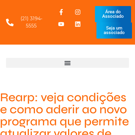
Área do
Associado
(21) 3194-
5555
Seja um
associado
Rearp: veja condições
e como aderir ao novo
programa que permite
atualizar valores de