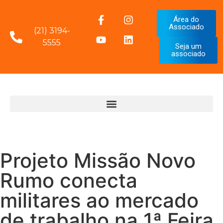
Área do
Associado
(21) 3194-
5555
Seja um
associado
Projeto Missão Novo
Rumo conecta
militares ao mercado
de trabalho na 1ª Feira