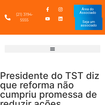
Área do
Associado
(21) 3194-
5555
Seja um
associado
Presidente do TST diz
que reforma não
cumpriu promessa de
reduzir ações