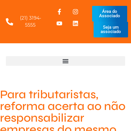
Área do
Associado
(21) 3194-
5555
Seja um
associado
Para tributaristas,
reforma acerta ao não
responsabilizar
empresas do mesmo