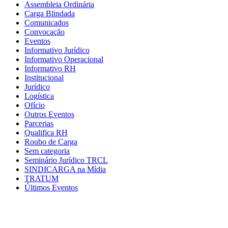
Assembleia Ordinária
Carga Blindada
Comunicados
Convocação
Eventos
Informativo Jurídico
Informativo Operacional
Informativo RH
Institucional
Jurídico
Logística
Ofício
Outros Eventos
Parcerias
Qualifica RH
Roubo de Carga
Sem categoria
Seminário Jurídico TRCL
SINDICARGA na Mídia
TRATUM
Últimos Eventos