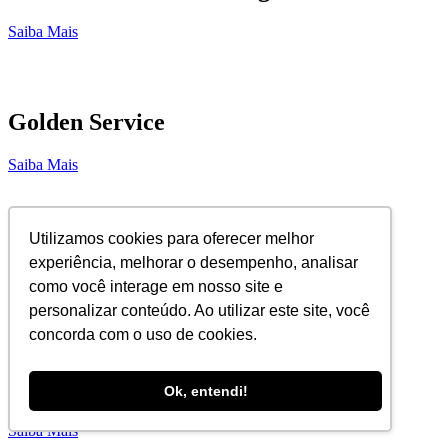
Saiba Mais
Golden Service
Saiba Mais
Utilizamos cookies para oferecer melhor
Callmed Exames Complementares
experiência, melhorar o desempenho, analisar
como você interage em nosso site e
Saiba Mais
personalizar conteúdo. Ao utilizar este site, você
concorda com o uso de cookies.
T4S Techlonogy for Safety
Ok, entendi!
Saiba Mais