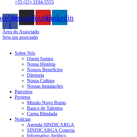
+55 (21) 3194-5555
acebook-
Instagram
Youtube
Linkedin
f
Área do Associado
Seja um associado
Sobre Nós
Quem Somos
Nossa História
Nossos Benefícios
Diretoria
Nossa Cultura
Nossas Instalações
Parceiros
Projetos
Missão Novo Rumo
Banco de Talentos
Carga Blindada
Notícias
Agenda SINDICARGA
SINDICARGA Conecta
Informativo Jurídico