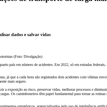
lisar dados e salvar vidas
otoristas (Foto: Divulgação)
 quarto país em número de acidentes. Em 2022, só em estradas federais,
istas, já que a cada hora são registrados dois acidentes com vítimas
mente mais seguro.
ir a exposição ao risco, preservar vidas, melhorar processos e diminuir 
argas. Os caminhoneiros têm papel fundamental para tornar as rotinas 
timentos estratégicos, potencializados pelo uso de inteligência artificia