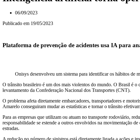
06/09/2023
Publicado em 19/05/2023
Plataforma de prevenção de acidentes usa IA para ana
Onisys desenvolveu um sistema para identificar os hábitos de m
O trânsito brasileiro é um dos mais violentos do mundo. O Brasil é o
levantamento da Confederação Nacional dos Transportes (CNT).
O problema afeta diretamente embarcadores, transportadores e motor
Amarelo conseguiram mudar as estatísticas e tornar o trânsito efetiva
Para as empresas que utilizam ou atuam no transporte rodoviário, reduz
responsabilidade se estende a outros envolvidos na movimentação de c
estradas.
A redução no número de sinistros está diretamente ligada a ações e inves