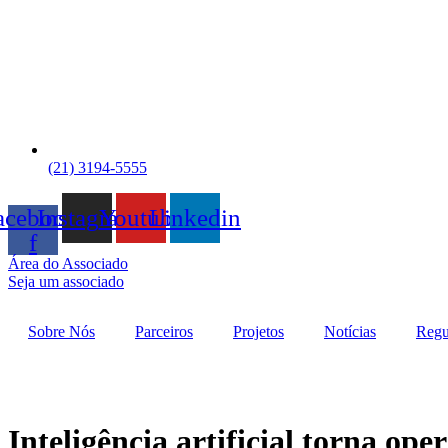
(21) 3194-5555
acebook-
Instagram
Youtube
Linkedin
f
Área do Associado
Seja um associado
Sobre Nós
Parceiros
Projetos
Notícias
Regu
Inteligência artificial torna op