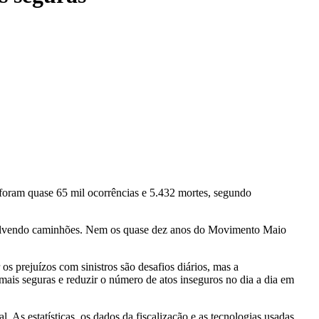
 foram quase 65 mil ocorrências e 5.432 mortes, segundo
 envolvendo caminhões. Nem os quase dez anos do Movimento Maio
os prejuízos com sinistros são desafios diários, mas a
mais seguras e reduzir o número de atos inseguros no dia a dia em
l. As estatísticas, os dados da fiscalização e as tecnologias usadas