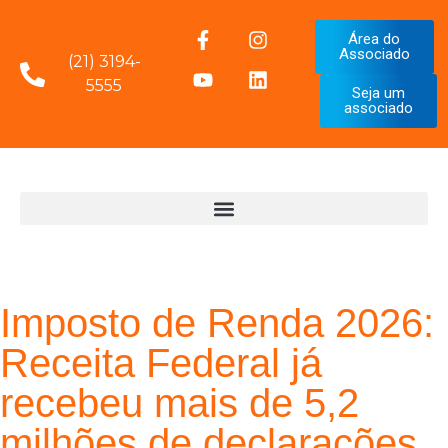
Área do
Associado
(21) 3194-
5555
Seja um
associado
Imposto de Renda 2026:
Receita Federal já
recebeu mais de 5,2
milhões de declarações