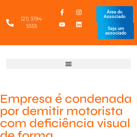
Área do
Associado
(21) 3194-
5555
Seja um
associado
Empresa é condenada
por demitir motorista
com deficiência visual
de forma