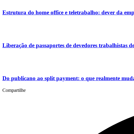
Estrutura do home office e teletrabalho: dever da e
Liberação de passaportes de devedores trabalhistas d
Do publicano ao split payment: o que realmente mud
Compartilhe