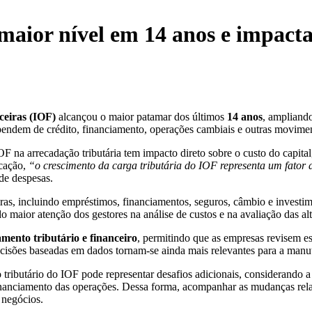
maior nível em 14 anos e impacta
ceiras (IOF)
alcançou o maior patamar dos últimos
14 anos
, ampliando
pendem de crédito, financiamento, operações cambiais e outras movimenta
 na arrecadação tributária tem impacto direto sobre o custo do capital
icação,
“o crescimento da carga tributária do IOF representa um fator 
de despesas.
ras, incluindo empréstimos, financiamentos, seguros, câmbio e investime
do maior atenção dos gestores na análise de custos e na avaliação das a
mento tributário e financeiro
, permitindo que as empresas revisem es
decisões baseadas em dados tornam-se ainda mais relevantes para a manu
 tributário do IOF pode representar desafios adicionais, considerando a
financiamento das operações. Dessa forma, acompanhar as mudanças rela
 negócios.