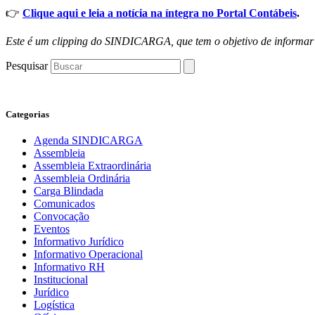
👉
Clique aqui e leia a notícia na íntegra no Portal Contábeis
.
Este é um clipping do SINDICARGA, que tem o objetivo de informar 
Pesquisar
Categorias
Agenda SINDICARGA
Assembleia
Assembleia Extraordinária
Assembleia Ordinária
Carga Blindada
Comunicados
Convocação
Eventos
Informativo Jurídico
Informativo Operacional
Informativo RH
Institucional
Jurídico
Logística