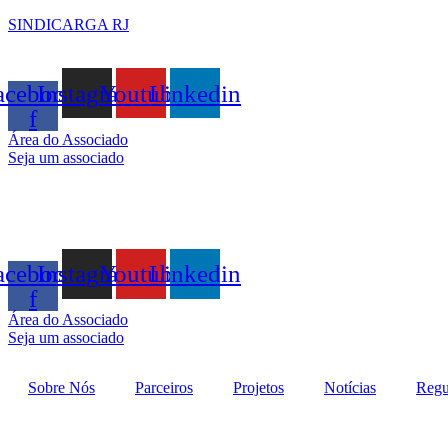
SINDICARGA RJ
acebook-
Instagram
Youtube
Linkedin
f
Área do Associado
Seja um associado
acebook-
Instagram
Youtube
Linkedin
f
Área do Associado
Seja um associado
Sobre Nós
Parceiros
Projetos
Notícias
Regu