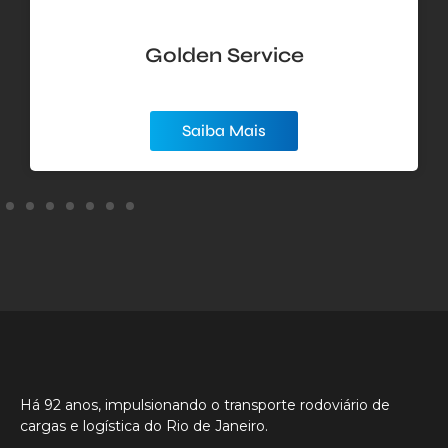
rvice
Callmed Exam
Complementar
s
Saiba Mais
Há 92 anos, impulsionando o transporte rodoviário de
cargas e logística do Rio de Janeiro.