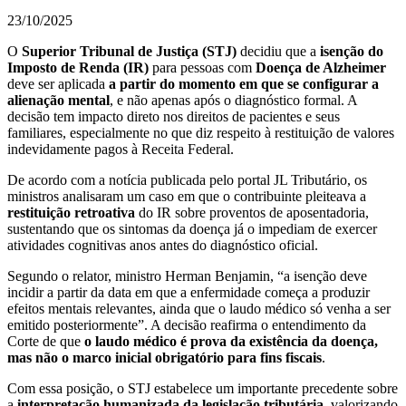
23/10/2025
O
Superior Tribunal de Justiça (STJ)
decidiu que a
isenção do
Imposto de Renda (IR)
para pessoas com
Doença de Alzheimer
deve ser aplicada
a partir do momento em que se configurar a
alienação mental
, e não apenas após o diagnóstico formal. A
decisão tem impacto direto nos direitos de pacientes e seus
familiares, especialmente no que diz respeito à restituição de valores
indevidamente pagos à Receita Federal.
De acordo com a notícia publicada pelo portal JL Tributário, os
ministros analisaram um caso em que o contribuinte pleiteava a
restituição retroativa
do IR sobre proventos de aposentadoria,
sustentando que os sintomas da doença já o impediam de exercer
atividades cognitivas anos antes do diagnóstico oficial.
Segundo o relator, ministro Herman Benjamin, “a isenção deve
incidir a partir da data em que a enfermidade começa a produzir
efeitos mentais relevantes, ainda que o laudo médico só venha a ser
emitido posteriormente”. A decisão reafirma o entendimento da
Corte de que
o laudo médico é prova da existência da doença,
mas não o marco inicial obrigatório para fins fiscais
.
Com essa posição, o STJ estabelece um importante precedente sobre
a
interpretação humanizada da legislação tributária
, valorizando