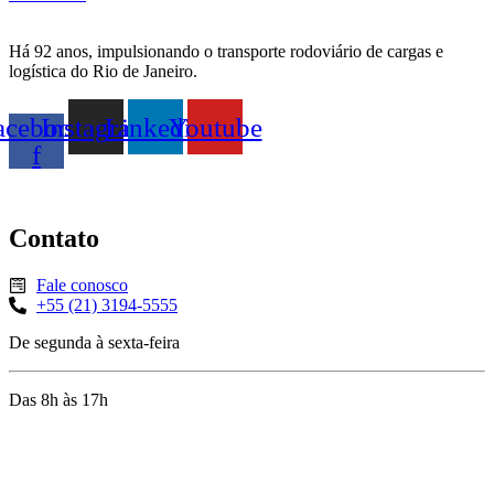
Há 92 anos, impulsionando o transporte rodoviário de cargas e
logística do Rio de Janeiro.
acebook-
Instagram
Linkedin
Youtube
f
Contato
Fale conosco
+55 (21) 3194-5555
De segunda à sexta-feira
Das 8h às 17h
Rua Jequiriçá, 167
Penha, Rio de Janeiro – RJ