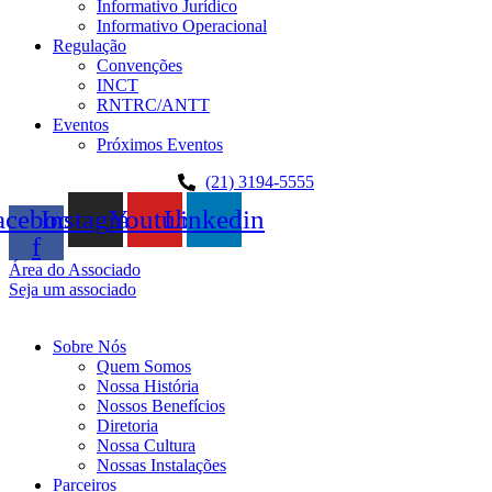
Informativo Jurídico
Informativo Operacional
Regulação
Convenções
INCT
RNTRC/ANTT
Eventos
Próximos Eventos
(21) 3194-5555
acebook-
Instagram
Youtube
Linkedin
f
Área do Associado
Seja um associado
Sobre Nós
Quem Somos
Nossa História
Nossos Benefícios
Diretoria
Nossa Cultura
Nossas Instalações
Parceiros