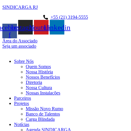
SINDICARGA RJ
+55 (21) 3194-5555
acebook-
Instagram
Youtube
Linkedin
f
Área do Associado
Seja um associado
Sobre Nós
Quem Somos
Nossa História
Nossos Benefícios
Diretoria
Nossa Cultura
Nossas Instalações
Parceiros
Projetos
Missão Novo Rumo
Banco de Talentos
Carga Blindada
Notícias
Agenda SINDICARGA