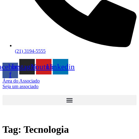
(21) 3194-5555
acebook-
Instagram
Youtube
Linkedin
f
Área do Associado
Seja um associado
Tag:
Tecnologia