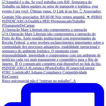
A Operação Mare Liberum não comprometeu a operação
Risco psicossocial não é “estresse no trabalho”. A