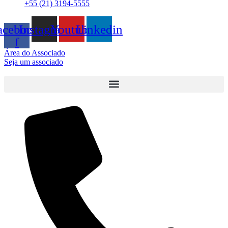
+55 (21) 3194-5555
acebook-
Instagram
Youtube
Linkedin
f
Área do Associado
Seja um associado