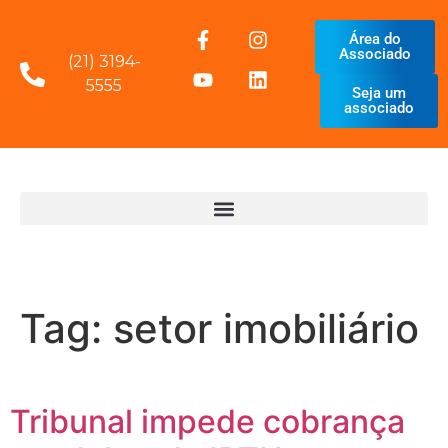
Área do
Associado
(21) 3194-
5555
Seja um
associado
Tag:
setor imobiliário
Tribunal impede cobrança