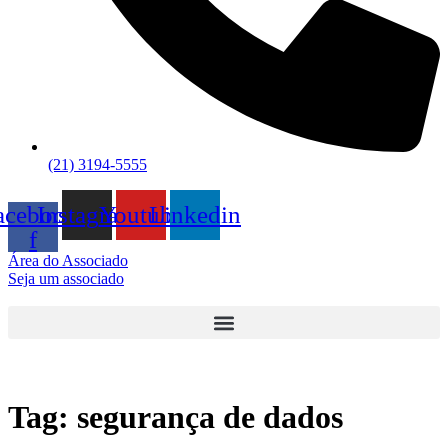
(21) 3194-5555
acebook-
Instagram
Youtube
Linkedin
f
Área do Associado
Seja um associado
Tag:
segurança de dados