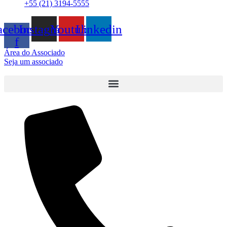
+55 (21) 3194-5555
acebook-
Instagram
Youtube
Linkedin
f
Área do Associado
Seja um associado