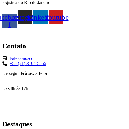
logística do Rio de Janeiro.
acebook-
Instagram
Linkedin
Youtube
f
Contato
Fale conosco
+55 (21) 3194-5555
De segunda à sexta-feira
Das 8h às 17h
Rua Jequiriçá, 167
Penha, Rio de Janeiro – RJ
Destaques