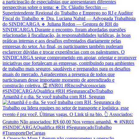
Amanhã é o dia. Se você trabalha com RH, Seguran
A Operação Mare Liberum não comprometeu a operação