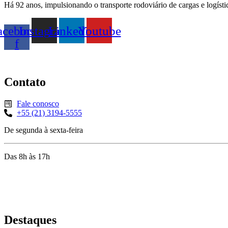
Há 92 anos, impulsionando o transporte rodoviário de cargas e logísti
acebook-
Instagram
Linkedin
Youtube
f
Contato
Fale conosco
+55 (21) 3194-5555
De segunda à sexta-feira
Das 8h às 17h
Rua Jequiriçá, 167
Penha, Rio de Janeiro – RJ
Destaques