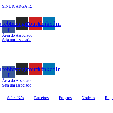
SINDICARGA RJ
acebook-
Instagram
Youtube
Linkedin
f
Área do Associado
Seja um associado
acebook-
Instagram
Youtube
Linkedin
f
Área do Associado
Seja um associado
Sobre Nós
Parceiros
Projetos
Notícias
Regu