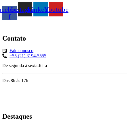
acebook-
Instagram
Linkedin
Youtube
f
Contato
Fale conosco
+55 (21) 3194-5555
De segunda à sexta-feira
Das 8h às 17h
Rua Jequiriçá, 167
Penha, Rio de Janeiro – RJ
Destaques