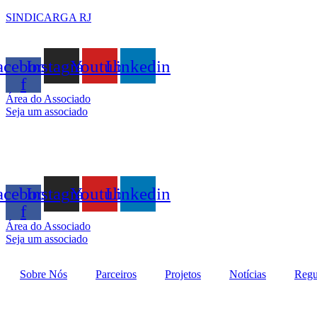
SINDICARGA RJ
acebook-
Instagram
Youtube
Linkedin
f
Área do Associado
Seja um associado
acebook-
Instagram
Youtube
Linkedin
f
Área do Associado
Seja um associado
Sobre Nós
Parceiros
Projetos
Notícias
Regu