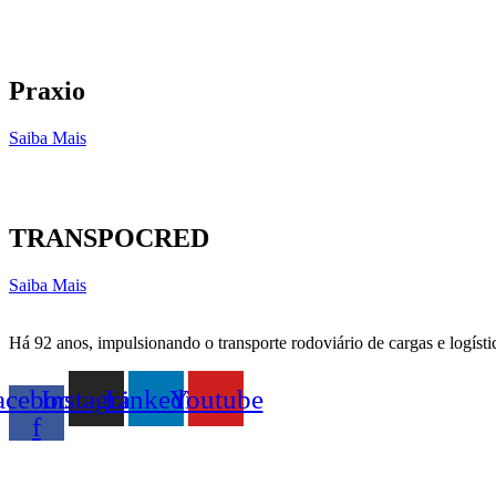
Praxio
Saiba Mais
TRANSPOCRED
Saiba Mais
Há 92 anos, impulsionando o transporte rodoviário de cargas e logísti
acebook-
Instagram
Linkedin
Youtube
f