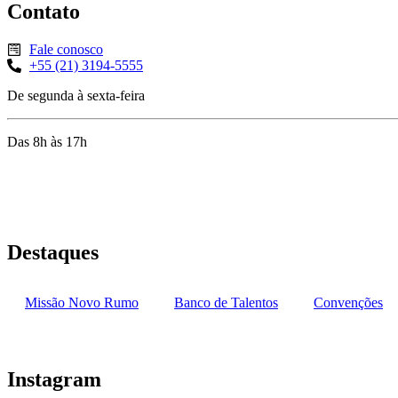
Contato
Fale conosco
+55 (21) 3194-5555
De segunda à sexta-feira
Das 8h às 17h
Rua Jequiriçá, 167
Penha, Rio de Janeiro – RJ
Destaques
Missão Novo Rumo
Banco de Talentos
Convenções
Instagram