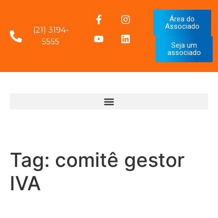
Área do
Associado
(21) 3194-
5555
Seja um
associado
Tag:
comitê gestor
IVA