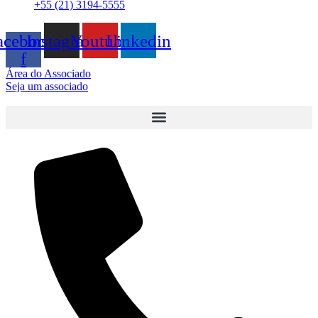
+55 (21) 3194-5555
acebook-
Instagram
Youtube
Linkedin
f
Área do Associado
Seja um associado