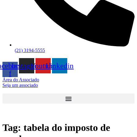
(21) 3194-5555
acebook-
Instagram
Youtube
Linkedin
f
Área do Associado
Seja um associado
Tag:
tabela do imposto de