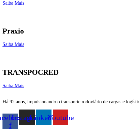
Saiba Mais
Praxio
Saiba Mais
TRANSPOCRED
Saiba Mais
Há 92 anos, impulsionando o transporte rodoviário de cargas e logísti
acebook-
Instagram
Linkedin
Youtube
f