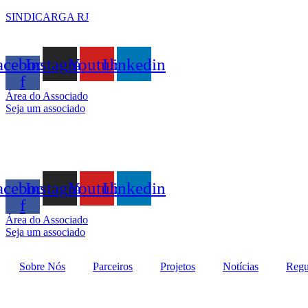
SINDICARGA RJ
acebook-
Instagram
Youtube
Linkedin
f
Área do Associado
Seja um associado
acebook-
Instagram
Youtube
Linkedin
f
Área do Associado
Seja um associado
Sobre Nós
Parceiros
Projetos
Notícias
Regu