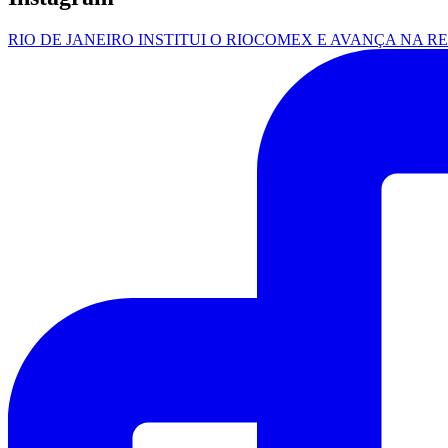
RIO DE JANEIRO INSTITUI O RIOCOMEX E AVANÇA NA R