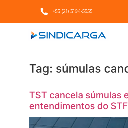
+55 (21) 3194-5555
Tag:
súmulas can
TST cancela súmulas e
entendimentos do STF