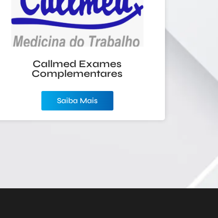
T4S Techlonogy for Safety
Saiba Mais