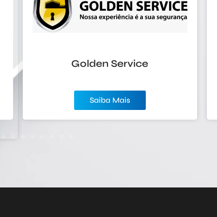
rvice
Callmed Exames
Complementares
is
Saiba Mais