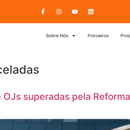
Sobre Nós
Parceiros
Proj
celadas
 OJs superadas pela Reforma 