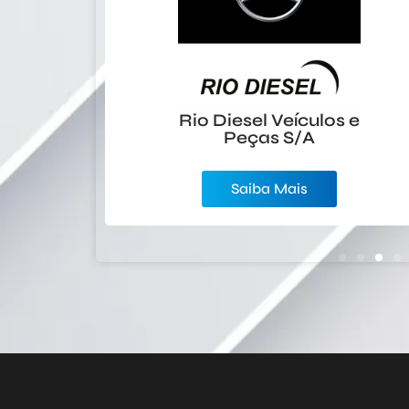
 Corretora de
Golden Se
Rio Diesel Veículos e
uros LTDA
Peças S/A
Saiba Mais
Saiba Mais
Saiba Ma