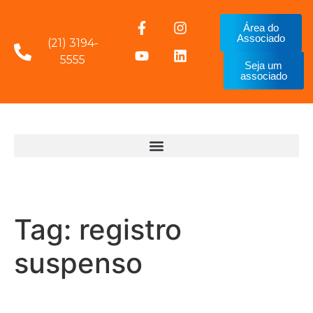
Área do
Associado
(21) 3194-
5555
Seja um
associado
Tag:
registro
suspenso