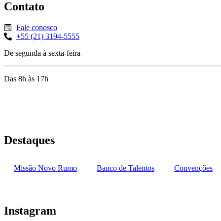
Contato
Fale conosco
+55 (21) 3194-5555
De segunda à sexta-feira
Das 8h às 17h
Rua Jequiriçá, 167
Penha, Rio de Janeiro – RJ
Destaques
Missão Novo Rumo
Banco de Talentos
Convenções
Instagram