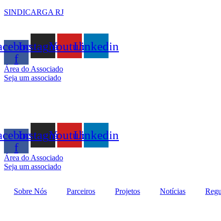
SINDICARGA RJ
acebook-
Instagram
Youtube
Linkedin
f
Área do Associado
Seja um associado
acebook-
Instagram
Youtube
Linkedin
f
Área do Associado
Seja um associado
Sobre Nós
Parceiros
Projetos
Notícias
Regu