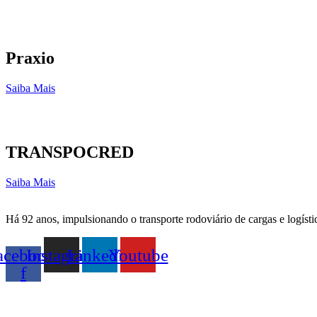
Praxio
Saiba Mais
TRANSPOCRED
Saiba Mais
Há 92 anos, impulsionando o transporte rodoviário de cargas e logísti
acebook-
Instagram
Linkedin
Youtube
f