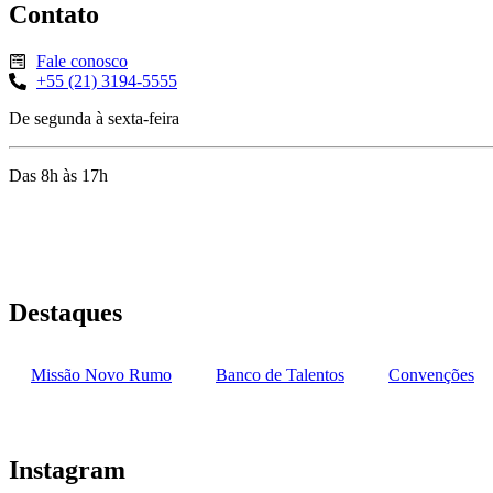
Contato
Fale conosco
+55 (21) 3194-5555
De segunda à sexta-feira
Das 8h às 17h
Rua Jequiriçá, 167
Penha, Rio de Janeiro – RJ
Destaques
Missão Novo Rumo
Banco de Talentos
Convenções
Instagram