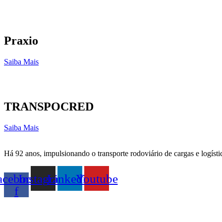
Praxio
Saiba Mais
TRANSPOCRED
Saiba Mais
Há 92 anos, impulsionando o transporte rodoviário de cargas e logísti
acebook-
Instagram
Linkedin
Youtube
f