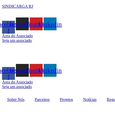
SINDICARGA RJ
acebook-
Instagram
Youtube
Linkedin
f
Área do Associado
Seja um associado
acebook-
Instagram
Youtube
Linkedin
f
Área do Associado
Seja um associado
Sobre Nós
Parceiros
Projetos
Notícias
Regu