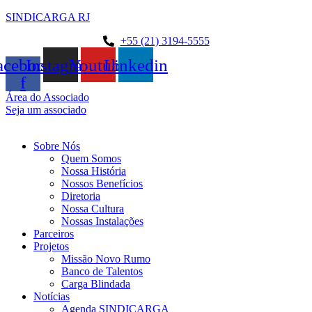
SINDICARGA RJ
+55 (21) 3194-5555
acebook-
Instagram
Youtube
Linkedin
f
Área do Associado
Seja um associado
Sobre Nós
Quem Somos
Nossa História
Nossos Benefícios
Diretoria
Nossa Cultura
Nossas Instalações
Parceiros
Projetos
Missão Novo Rumo
Banco de Talentos
Carga Blindada
Notícias
Agenda SINDICARGA