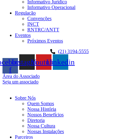
Informativo Jurídico
Informativo Operacional
Regulação
Convenções
INCT
RNTRC/ANTT
Eventos
Próximos Eventos
(21) 3194-5555
acebook-
Instagram
Youtube
Linkedin
f
Área do Associado
Seja um associado
Sobre Nós
Quem Somos
Nossa História
Nossos Benefícios
Diretoria
Nossa Cultura
Nossas Instalações
Parceiros