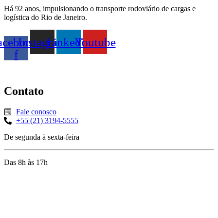
Há 92 anos, impulsionando o transporte rodoviário de cargas e
logística do Rio de Janeiro.
acebook-
Instagram
Linkedin
Youtube
f
Contato
Fale conosco
+55 (21) 3194-5555
De segunda à sexta-feira
Das 8h às 17h
Rua Jequiriçá, 167
Penha, Rio de Janeiro – RJ