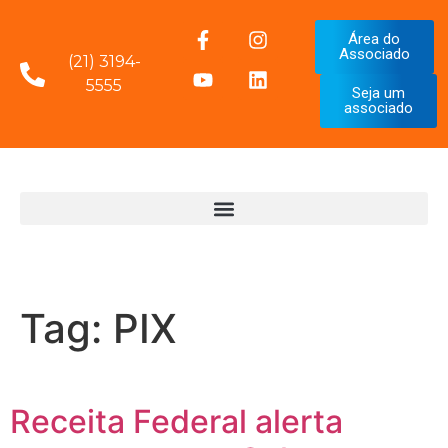
Área do
Associado
(21) 3194-
5555
Seja um
associado
Tag:
PIX
Receita Federal alerta