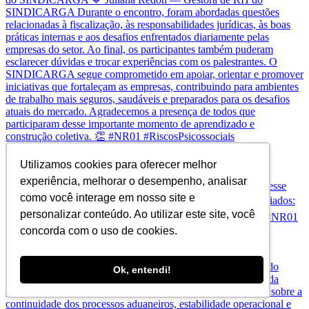
Amanhã é o dia. Se você trabalha com RH, Seguran
Utilizamos cookies para oferecer melhor
experiência, melhorar o desempenho, analisar
como você interage em nosso site e
personalizar conteúdo. Ao utilizar este site, você
concorda com o uso de cookies.
A Operação Mare Liberum não comprometeu a operação
Ok, entendi!