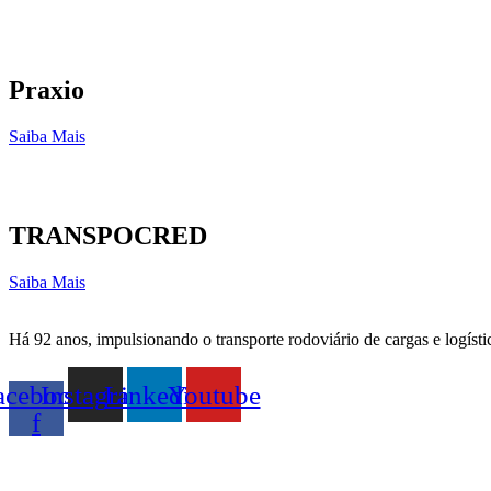
Praxio
Saiba Mais
TRANSPOCRED
Saiba Mais
Há 92 anos, impulsionando o transporte rodoviário de cargas e logísti
acebook-
Instagram
Linkedin
Youtube
f