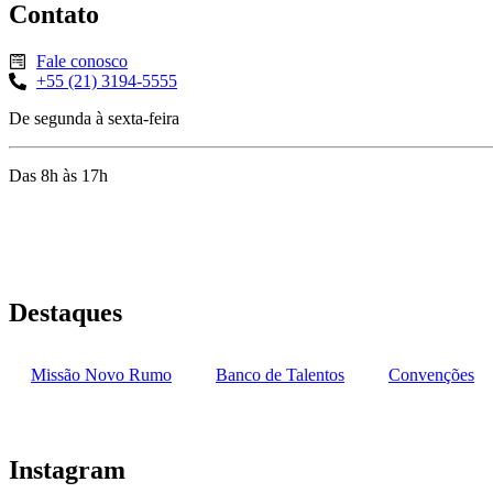
Contato
Fale conosco
+55 (21) 3194-5555
De segunda à sexta-feira
Das 8h às 17h
Rua Jequiriçá, 167
Penha, Rio de Janeiro – RJ
Destaques
Missão Novo Rumo
Banco de Talentos
Convenções
Instagram