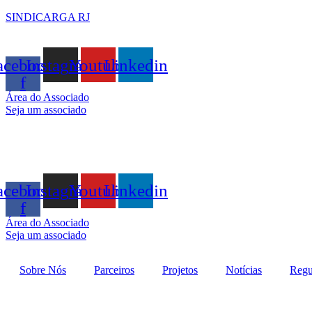
SINDICARGA RJ
acebook-
Instagram
Youtube
Linkedin
f
Área do Associado
Seja um associado
acebook-
Instagram
Youtube
Linkedin
f
Área do Associado
Seja um associado
Sobre Nós
Parceiros
Projetos
Notícias
Regu