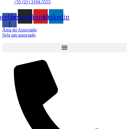
+55 (21) 3194-5555
acebook-
Instagram
Youtube
Linkedin
f
Área do Associado
Seja um associado