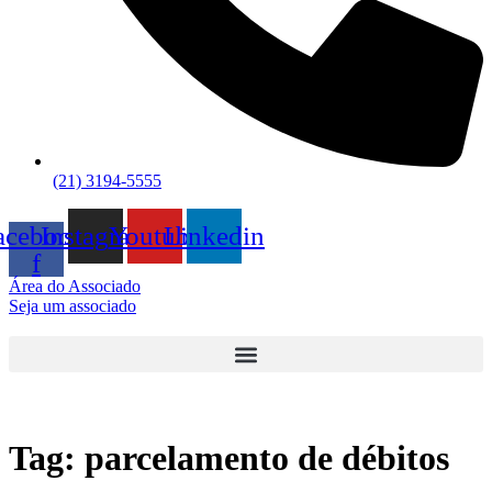
(21) 3194-5555
acebook-
Instagram
Youtube
Linkedin
f
Área do Associado
Seja um associado
Tag:
parcelamento de débitos