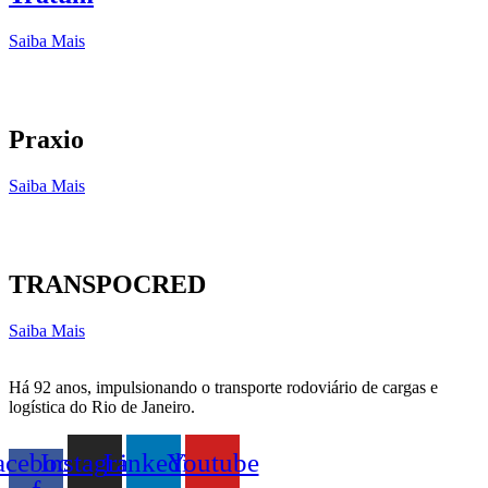
Saiba Mais
Praxio
Saiba Mais
TRANSPOCRED
Saiba Mais
Há 92 anos, impulsionando o transporte rodoviário de cargas e
logística do Rio de Janeiro.
acebook-
Instagram
Linkedin
Youtube