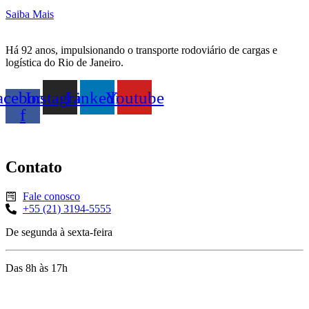
Saiba Mais
Há 92 anos, impulsionando o transporte rodoviário de cargas e
logística do Rio de Janeiro.
acebook-
Instagram
Linkedin
Youtube
f
Contato
Fale conosco
+55 (21) 3194-5555
De segunda à sexta-feira
Das 8h às 17h
Rua Jequiriçá, 167
Penha, Rio de Janeiro – RJ