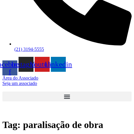
(21) 3194-5555
acebook-
Instagram
Youtube
Linkedin
f
Área do Associado
Seja um associado
Tag:
paralisação de obra