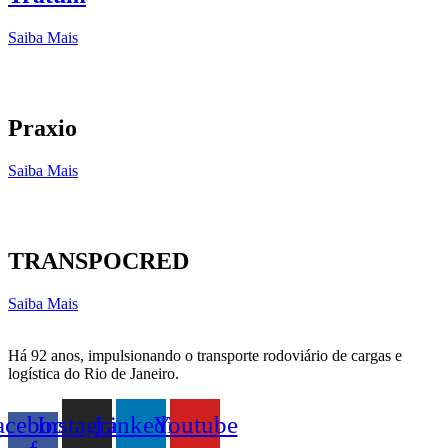
Saiba Mais
Praxio
Saiba Mais
TRANSPOCRED
Saiba Mais
Há 92 anos, impulsionando o transporte rodoviário de cargas e
logística do Rio de Janeiro.
acebook-
Instagram
Linkedin
Youtube