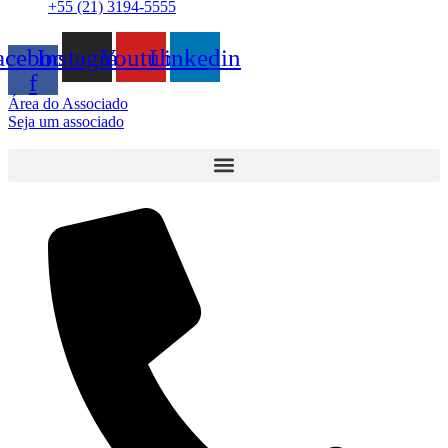
+55 (21) 3194-5555
acebook-
Instagram
Youtube
Linkedin
f
Área do Associado
Seja um associado